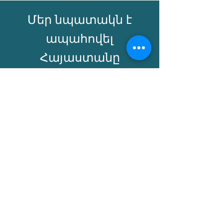
Մեր նպատակն է
ապահովել
Հայաստանը
ժամանակակից
ախտորոշիչ և
բուժման
հնարավորություններ
ով և մատչելի
դեղորայքի և բուժման
լուծումների
հասանելիությամ: